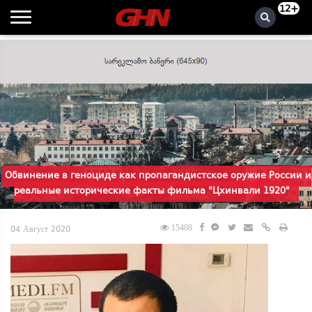
12+
Обвинение в геноциде как пропагандистское оружие России и
реальные исторические факты фильма "Цхинвали 1920"
15408
04 Август 2020