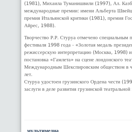
(1981), Михаила Туманишвили (1997), Ал. Казб
международные премии: имени Альберта Швейце
премия Итальянской критики (1981), премия Го
Айрес, 1988).
Творчество Р.Р. Стуруа отмечено специальным 
фестиваля 1998 года - «Золотая медаль презид
режиссерскую интерпретацию (Москва, 1998) и 
постановка «Гамлета» на сцене лондонского те
Международным Шекспировским обществом в чи
лет.
Стуруа удостоен грузинского Ордена чести (19
заслуги в деле развития грузинской театральной
мультимедиа