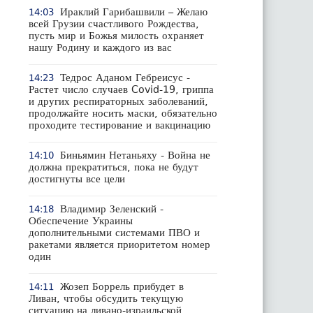
Ираклий Гарибашвили – Желаю
14:03
всей Грузии счастливого Рождества,
пусть мир и Божья милость охраняет
нашу Родину и каждого из вас
Тедрос Аданом Гебреисус -
14:23
Растет число случаев Covid-19, гриппа
и других респираторных заболеваний,
продолжайте носить маски, обязательно
проходите тестирование и вакцинацию
Биньямин Нетаньяху - Война не
14:10
должна прекратиться, пока не будут
достигнуты все цели
Владимир Зеленский -
14:18
Обеспечение Украины
дополнительными системами ПВО и
ракетами является приоритетом номер
один
Жозеп Боррель прибудет в
14:11
Ливан, чтобы обсудить текущую
ситуацию на ливано-израильской