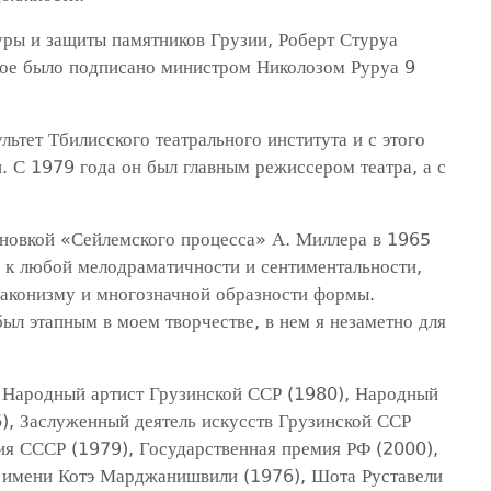
уры и защиты памятников Грузии, Роберт Стуруа
рое было подписано министром Николозом Руруа 9
ьтет Тбилисского театрального института и с этого
. С 1979 года он был главным режиссером театра, а с
ановкой «Сейлемского процесса» А. Миллера в 1965
нь к любой мелодраматичности и сентиментальности,
лаконизму и многозначной образности формы.
был этапным в моем творчестве, в нем я незаметно для
, Народный артист Грузинской ССР (1980), Народный
), Заслуженный деятель искусств Грузинской ССР
ия СССР (1979), Государственная премия РФ (2000),
и имени Котэ Марджанишвили (1976), Шота Руставели