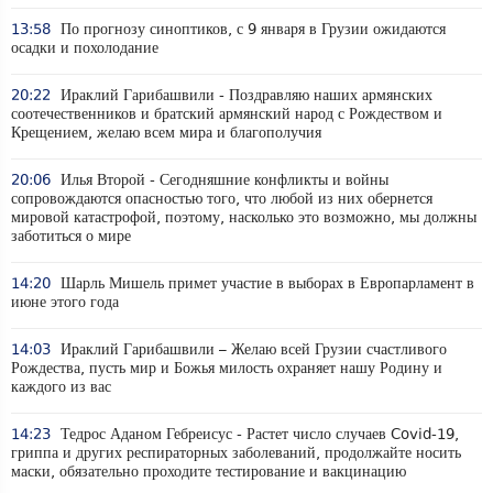
13:58
По прогнозу синоптиков, с 9 января в Грузии ожидаются
осадки и похолодание
20:22
Ираклий Гарибашвили - Поздравляю наших армянских
соотечественников и братский армянский народ с Рождеством и
Крещением, желаю всем мира и благополучия
20:06
Илья Второй - Сегодняшние конфликты и войны
сопровождаются опасностью того, что любой из них обернется
мировой катастрофой, поэтому, насколько это возможно, мы должны
заботиться о мире
14:20
Шарль Мишель примет участие в выборах в Европарламент в
июне этого года
14:03
Ираклий Гарибашвили – Желаю всей Грузии счастливого
Рождества, пусть мир и Божья милость охраняет нашу Родину и
каждого из вас
14:23
Тедрос Аданом Гебреисус - Растет число случаев Covid-19,
гриппа и других респираторных заболеваний, продолжайте носить
маски, обязательно проходите тестирование и вакцинацию