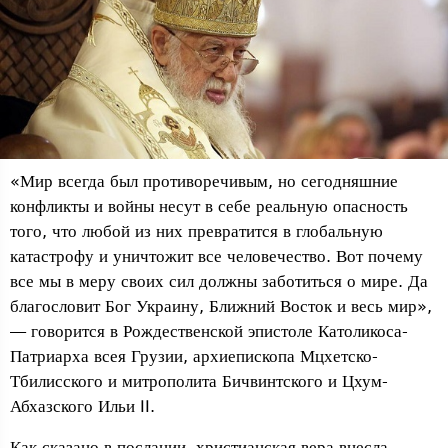
«Мир всегда был противоречивым, но сегодняшние
конфликты и войны несут в себе реальную опасность
того, что любой из них превратится в глобальную
катастрофу и уничтожит все человечество. Вот почему
все мы в меру своих сил должны заботиться о мире. Да
благословит Бог Украину, Ближний Восток и весь мир»,
— говорится в Рождественской эпистоле Католикоса-
Патриарха всея Грузии, архиепископа Мцхетско-
Тбилисского и митрополита Бичвинтского и Цхум-
Абхазского Ильи II.
Как сказано в послании, христианская вера внесла