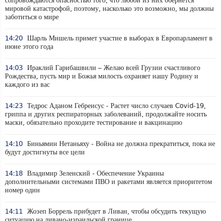
сопровождаются опасностью того, что любой из них обернется
мировой катастрофой, поэтому, насколько это возможно, мы должны
заботиться о мире
14:20
Шарль Мишель примет участие в выборах в Европарламент в
июне этого года
14:03
Ираклий Гарибашвили – Желаю всей Грузии счастливого
Рождества, пусть мир и Божья милость охраняет нашу Родину и
каждого из вас
14:23
Тедрос Аданом Гебреисус - Растет число случаев Covid-19,
гриппа и других респираторных заболеваний, продолжайте носить
маски, обязательно проходите тестирование и вакцинацию
14:10
Биньямин Нетаньяху - Война не должна прекратиться, пока не
будут достигнуты все цели
14:18
Владимир Зеленский - Обеспечение Украины
дополнительными системами ПВО и ракетами является приоритетом
номер один
14:11
Жозеп Боррель прибудет в Ливан, чтобы обсудить текущую
ситуацию на ливано-израильской границе