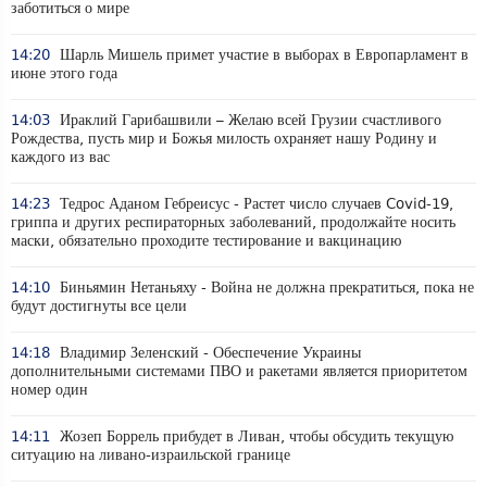
заботиться о мире
14:20
Шарль Мишель примет участие в выборах в Европарламент в
июне этого года
14:03
Ираклий Гарибашвили – Желаю всей Грузии счастливого
Рождества, пусть мир и Божья милость охраняет нашу Родину и
каждого из вас
14:23
Тедрос Аданом Гебреисус - Растет число случаев Covid-19,
гриппа и других респираторных заболеваний, продолжайте носить
маски, обязательно проходите тестирование и вакцинацию
14:10
Биньямин Нетаньяху - Война не должна прекратиться, пока не
будут достигнуты все цели
14:18
Владимир Зеленский - Обеспечение Украины
дополнительными системами ПВО и ракетами является приоритетом
номер один
14:11
Жозеп Боррель прибудет в Ливан, чтобы обсудить текущую
ситуацию на ливано-израильской границе