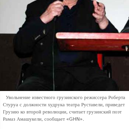
Увольнение известного грузинского режиссера Роберта
Стуруа с должности худрука театра Руставели, приведет
Грузию ко второй революции, считает грузинский поэт
Рамаз Амашукели, сообщает «GHN».