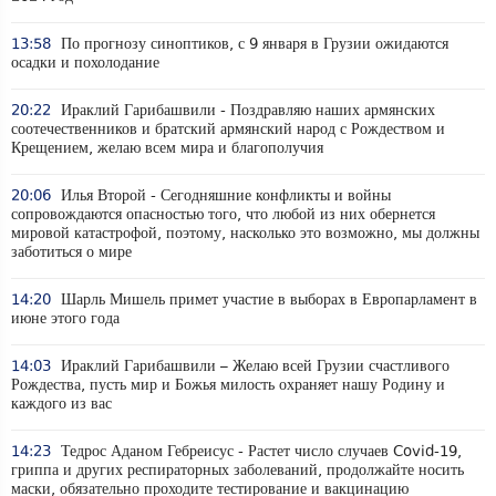
13:58
По прогнозу синоптиков, с 9 января в Грузии ожидаются
осадки и похолодание
20:22
Ираклий Гарибашвили - Поздравляю наших армянских
соотечественников и братский армянский народ с Рождеством и
Крещением, желаю всем мира и благополучия
20:06
Илья Второй - Сегодняшние конфликты и войны
сопровождаются опасностью того, что любой из них обернется
мировой катастрофой, поэтому, насколько это возможно, мы должны
заботиться о мире
14:20
Шарль Мишель примет участие в выборах в Европарламент в
июне этого года
14:03
Ираклий Гарибашвили – Желаю всей Грузии счастливого
Рождества, пусть мир и Божья милость охраняет нашу Родину и
каждого из вас
14:23
Тедрос Аданом Гебреисус - Растет число случаев Covid-19,
гриппа и других респираторных заболеваний, продолжайте носить
маски, обязательно проходите тестирование и вакцинацию