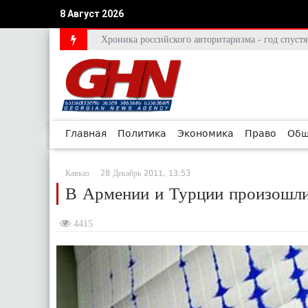
8 Август 2026
Хроника российского авторитаризма - год спус
Главная
Политика
Экономика
Право
Общ
Кавказ
28 Декабрь 2011, 13:53
В Армении и Турции произошли
4415