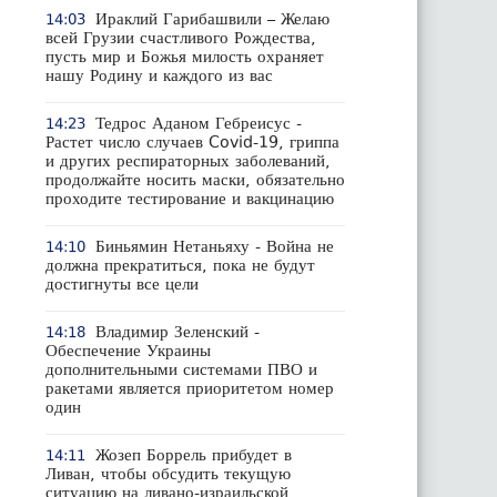
Ираклий Гарибашвили – Желаю
14:03
всей Грузии счастливого Рождества,
пусть мир и Божья милость охраняет
нашу Родину и каждого из вас
Тедрос Аданом Гебреисус -
14:23
Растет число случаев Covid-19, гриппа
и других респираторных заболеваний,
продолжайте носить маски, обязательно
проходите тестирование и вакцинацию
Биньямин Нетаньяху - Война не
14:10
должна прекратиться, пока не будут
достигнуты все цели
Владимир Зеленский -
14:18
Обеспечение Украины
дополнительными системами ПВО и
ракетами является приоритетом номер
один
Жозеп Боррель прибудет в
14:11
Ливан, чтобы обсудить текущую
ситуацию на ливано-израильской