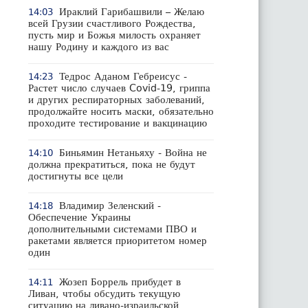
Ираклий Гарибашвили – Желаю
14:03
всей Грузии счастливого Рождества,
пусть мир и Божья милость охраняет
нашу Родину и каждого из вас
Тедрос Аданом Гебреисус -
14:23
Растет число случаев Covid-19, гриппа
и других респираторных заболеваний,
продолжайте носить маски, обязательно
проходите тестирование и вакцинацию
Биньямин Нетаньяху - Война не
14:10
должна прекратиться, пока не будут
достигнуты все цели
Владимир Зеленский -
14:18
Обеспечение Украины
дополнительными системами ПВО и
ракетами является приоритетом номер
один
Жозеп Боррель прибудет в
14:11
Ливан, чтобы обсудить текущую
ситуацию на ливано-израильской