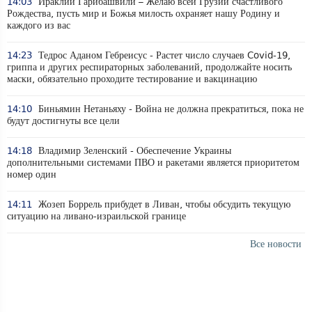
14:03
Ираклий Гарибашвили – Желаю всей Грузии счастливого
Рождества, пусть мир и Божья милость охраняет нашу Родину и
каждого из вас
14:23
Тедрос Аданом Гебреисус - Растет число случаев Covid-19,
гриппа и других респираторных заболеваний, продолжайте носить
маски, обязательно проходите тестирование и вакцинацию
14:10
Биньямин Нетаньяху - Война не должна прекратиться, пока не
будут достигнуты все цели
14:18
Владимир Зеленский - Обеспечение Украины
дополнительными системами ПВО и ракетами является приоритетом
номер один
14:11
Жозеп Боррель прибудет в Ливан, чтобы обсудить текущую
ситуацию на ливано-израильской границе
Все новости