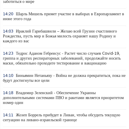
заботиться о мире
14:20
Шарль Мишель примет участие в выборах в Европарламент в
июне этого года
14:03
Ираклий Гарибашвили – Желаю всей Грузии счастливого
Рождества, пусть мир и Божья милость охраняет нашу Родину и
каждого из вас
14:23
Тедрос Аданом Гебреисус - Растет число случаев Covid-19,
гриппа и других респираторных заболеваний, продолжайте носить
маски, обязательно проходите тестирование и вакцинацию
14:10
Биньямин Нетаньяху - Война не должна прекратиться, пока не
будут достигнуты все цели
14:18
Владимир Зеленский - Обеспечение Украины
дополнительными системами ПВО и ракетами является приоритетом
номер один
14:11
Жозеп Боррель прибудет в Ливан, чтобы обсудить текущую
ситуацию на ливано-израильской границе