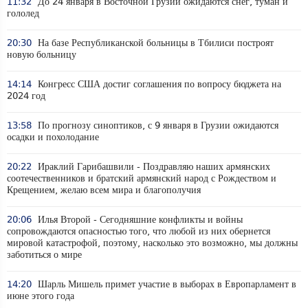
11:32
До 24 января в Восточной Грузии ожидаются снег, туман и
гололед
20:30
На базе Республиканской больницы в Тбилиси построят
новую больницу
14:14
Конгресс США достиг соглашения по вопросу бюджета на
2024 год
13:58
По прогнозу синоптиков, с 9 января в Грузии ожидаются
осадки и похолодание
20:22
Ираклий Гарибашвили - Поздравляю наших армянских
соотечественников и братский армянский народ с Рождеством и
Крещением, желаю всем мира и благополучия
20:06
Илья Второй - Сегодняшние конфликты и войны
сопровождаются опасностью того, что любой из них обернется
мировой катастрофой, поэтому, насколько это возможно, мы должны
заботиться о мире
14:20
Шарль Мишель примет участие в выборах в Европарламент в
июне этого года