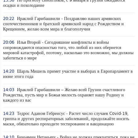
13:58
По прогнозу синоптиков, с 9 января в Грузии ожидаются
осадки и похолодание
20:22
Ираклий Гарибашвили - Поздравляю наших армянских
соотечественников и братский армянский народ с Рождеством и
Крещением, желаю всем мира и благополучия
20:06
Илья Второй - Сегодняшние конфликты и войны
сопровождаются опасностью того, что любой из них обернется
мировой катастрофой, поэтому, насколько это возможно, мы должны
заботиться о мире
14:20
Шарль Мишель примет участие в выборах в Европарламент в
июне этого года
14:03
Ираклий Гарибашвили – Желаю всей Грузии счастливого
Рождества, пусть мир и Божья милость охраняет нашу Родину и
каждого из вас
14:23
Тедрос Аданом Гебреисус - Растет число случаев Covid-19,
гриппа и других респираторных заболеваний, продолжайте носить
маски, обязательно проходите тестирование и вакцинацию
14:10
Биньямин Нетаньяху - Война не должна прекратиться, пока не