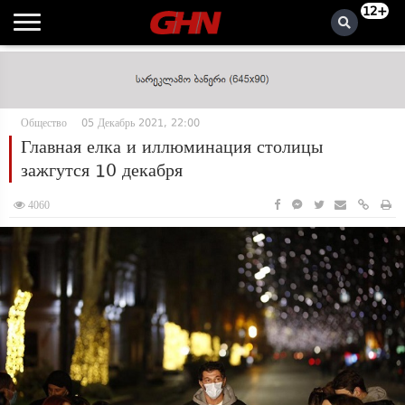
12+
Общество
05 Декабрь 2021, 22:00
Главная елка и иллюминация столицы
зажгутся 10 декабря
4060