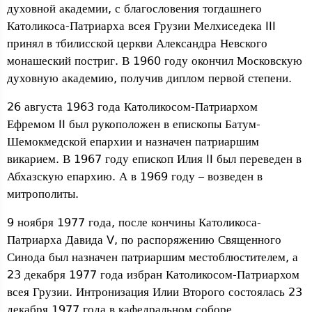
духовной академии, с благословения тогдашнего
Католикоса-Патриарха всея Грузии Мелхиседека III
принял в тбилисской церкви Александра Невского
монашеский постриг. В 1960 году окончил Московскую
духовную академию, получив диплом первой степени.
26 августа 1963 года Католикосом-Патриархом
Ефремом II был рукоположен в епископы Батум-
Шемокмедской епархии и назначен патриаршим
викарием. В 1967 году епископ Илия II был переведен в
Абхазскую епархию. А в 1969 году – возведен в
митрополиты.
9 ноября 1977 года, после кончины Католикоса-
Патриарха Давида V, по распоряжению Священного
Синода был назначен патриаршим местоблюстителем, а
23 декабря 1977 года избран Католикосом-Патриархом
всея Грузии. Интронизация Илии Второго состоялась 23
декабря 1977 года в кафедральном соборе