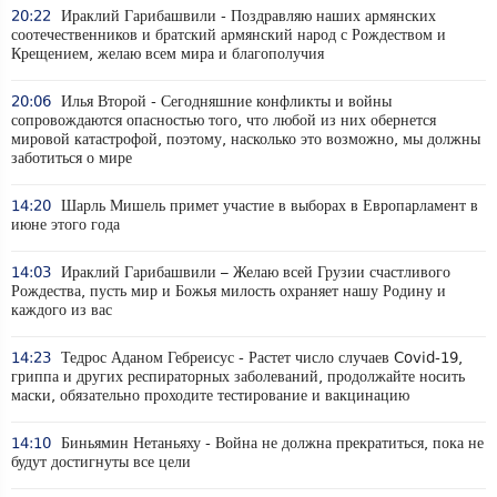
20:22
Ираклий Гарибашвили - Поздравляю наших армянских
соотечественников и братский армянский народ с Рождеством и
Крещением, желаю всем мира и благополучия
20:06
Илья Второй - Сегодняшние конфликты и войны
сопровождаются опасностью того, что любой из них обернется
мировой катастрофой, поэтому, насколько это возможно, мы должны
заботиться о мире
14:20
Шарль Мишель примет участие в выборах в Европарламент в
июне этого года
14:03
Ираклий Гарибашвили – Желаю всей Грузии счастливого
Рождества, пусть мир и Божья милость охраняет нашу Родину и
каждого из вас
14:23
Тедрос Аданом Гебреисус - Растет число случаев Covid-19,
гриппа и других респираторных заболеваний, продолжайте носить
маски, обязательно проходите тестирование и вакцинацию
14:10
Биньямин Нетаньяху - Война не должна прекратиться, пока не
будут достигнуты все цели