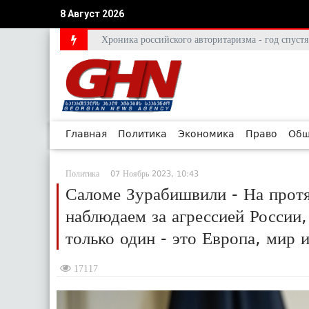
8 Август 2026
Хроника российского авторитаризма - год спус
Главная
Политика
Экономика
Право
Общ
Политика
07 Ноябрь 2023, 10:43
Саломе Зурабишвили - На прот
наблюдаем за агрессией России,
только один - это Европа, мир 
17117