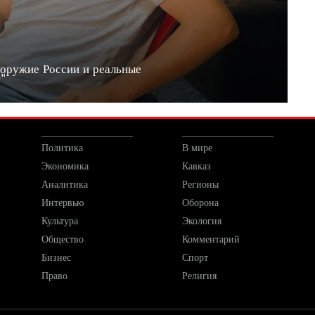
 оружие России и реальные
20"
Политика
В мире
Экономика
Кавказ
Аналитика
Регионы
Интервью
Оборона
Культура
Экология
Общество
Комментарий
Бизнес
Спорт
Право
Религия