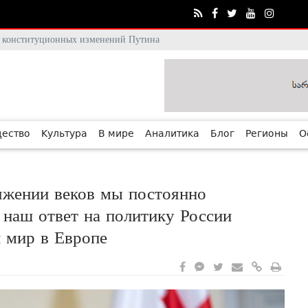
тя конституционных изменений Путина
ество
Культура
В мире
Аналитика
Блог
Регионы
О
яжении веков мы постоянно
 наш ответ на политику России
и мир в Европе