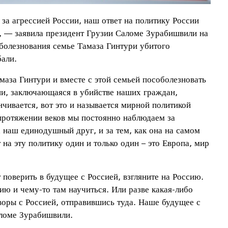
за агрессией России, наш ответ на политику России
», — заявила президент Грузии Саломе Зурабишвили на
оболезнования семье Тамаза Гинтури убитого
бали.
маза Гинтури и вместе с этой семьей пособолезновать
ии, заключающаяся в убийстве наших граждан,
чивается, вот это и называется мирной политикой
а протяжении веков мы постоянно наблюдаем за
а наш единодушный друг, и за тем, как она на самом
 на эту политику один и только один – это Европа, мир
 поверить в будущее с Россией, взгляните на Россию.
ию и чему-то там научиться. Или разве какая-либо
воры с Россией, отправившись туда. Наше будущее с
аломе Зурабишвили.