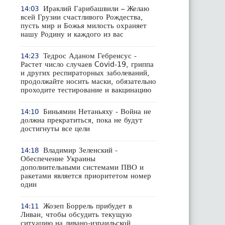
Ираклий Гарибашвили – Желаю
14:03
всей Грузии счастливого Рождества,
пусть мир и Божья милость охраняет
нашу Родину и каждого из вас
Тедрос Аданом Гебреисус -
14:23
Растет число случаев Covid-19, гриппа
и других респираторных заболеваний,
продолжайте носить маски, обязательно
проходите тестирование и вакцинацию
Биньямин Нетаньяху - Война не
14:10
должна прекратиться, пока не будут
достигнуты все цели
Владимир Зеленский -
14:18
Обеспечение Украины
дополнительными системами ПВО и
ракетами является приоритетом номер
один
Жозеп Боррель прибудет в
14:11
Ливан, чтобы обсудить текущую
ситуацию на ливано-израильской