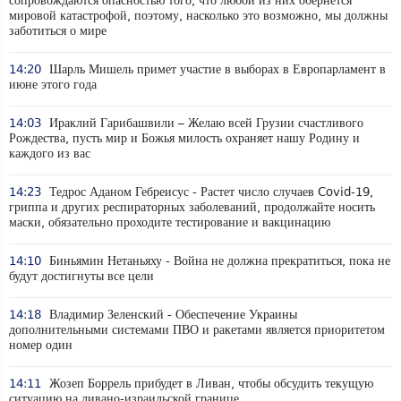
сопровождаются опасностью того, что любой из них обернется
мировой катастрофой, поэтому, насколько это возможно, мы должны
заботиться о мире
14:20
Шарль Мишель примет участие в выборах в Европарламент в
июне этого года
14:03
Ираклий Гарибашвили – Желаю всей Грузии счастливого
Рождества, пусть мир и Божья милость охраняет нашу Родину и
каждого из вас
14:23
Тедрос Аданом Гебреисус - Растет число случаев Covid-19,
гриппа и других респираторных заболеваний, продолжайте носить
маски, обязательно проходите тестирование и вакцинацию
14:10
Биньямин Нетаньяху - Война не должна прекратиться, пока не
будут достигнуты все цели
14:18
Владимир Зеленский - Обеспечение Украины
дополнительными системами ПВО и ракетами является приоритетом
номер один
14:11
Жозеп Боррель прибудет в Ливан, чтобы обсудить текущую
ситуацию на ливано-израильской границе