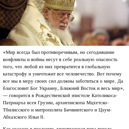
«Мир всегда был противоречивым, но сегодняшние
конфликты и войны несут в себе реальную опасность
того, что любой из них превратится в глобальную
катастрофу и уничтожит все человечество. Вот почему
все мы в меру своих сил должны заботиться о мире. Да
благословит Бог Украину, Ближний Восток и весь мир»,
— говорится в Рождественской эпистоле Католикоса-
Патриарха всея Грузии, архиепископа Мцхетско-
Тбилисского и митрополита Бичвинтского и Цхум-
Абхазского Ильи II.
Как сказано в послании, христианская вера внесла