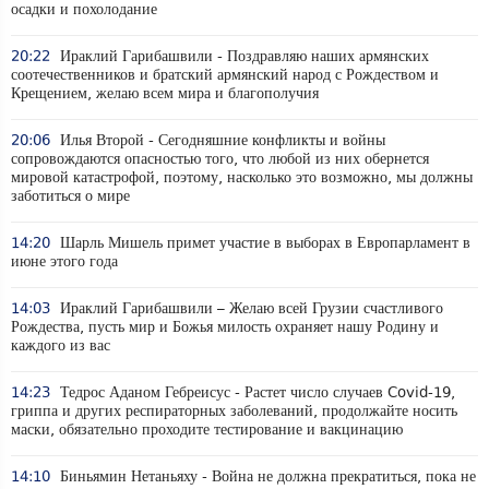
осадки и похолодание
20:22
Ираклий Гарибашвили - Поздравляю наших армянских
соотечественников и братский армянский народ с Рождеством и
Крещением, желаю всем мира и благополучия
20:06
Илья Второй - Сегодняшние конфликты и войны
сопровождаются опасностью того, что любой из них обернется
мировой катастрофой, поэтому, насколько это возможно, мы должны
заботиться о мире
14:20
Шарль Мишель примет участие в выборах в Европарламент в
июне этого года
14:03
Ираклий Гарибашвили – Желаю всей Грузии счастливого
Рождества, пусть мир и Божья милость охраняет нашу Родину и
каждого из вас
14:23
Тедрос Аданом Гебреисус - Растет число случаев Covid-19,
гриппа и других респираторных заболеваний, продолжайте носить
маски, обязательно проходите тестирование и вакцинацию
14:10
Биньямин Нетаньяху - Война не должна прекратиться, пока не