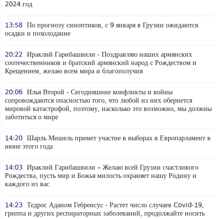
2024 год
13:58
По прогнозу синоптиков, с 9 января в Грузии ожидаются
осадки и похолодание
20:22
Ираклий Гарибашвили - Поздравляю наших армянских
соотечественников и братский армянский народ с Рождеством и
Крещением, желаю всем мира и благополучия
20:06
Илья Второй - Сегодняшние конфликты и войны
сопровождаются опасностью того, что любой из них обернется
мировой катастрофой, поэтому, насколько это возможно, мы должны
заботиться о мире
14:20
Шарль Мишель примет участие в выборах в Европарламент в
июне этого года
14:03
Ираклий Гарибашвили – Желаю всей Грузии счастливого
Рождества, пусть мир и Божья милость охраняет нашу Родину и
каждого из вас
14:23
Тедрос Аданом Гебреисус - Растет число случаев Covid-19,
гриппа и других респираторных заболеваний, продолжайте носить